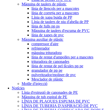
Màquina de taulers de plàstic
línia de llençols per a mascotes
línia de corretja per a mascotes
Línia de xapa buida de PP
Línia de taulers de niu d'abella de PP
línia de fulls pp ps
Màquina de taulers d'escuma de PVC
línia de xapes de pvc
Màquina auxiliar de plàstic
compressor d'aire
refrigerador
màquina trituradora
línia de rentat d'ampolles per a mascotes
trituradora de canonades
línia de rentat de pel·lícules pp pe
granulador de pp pe
pulveritzador/moliner de pvc
Mesclador de plàstic
Motlle d'injecció
Notícies
Línia d'extrusió de canonades de PE
Màquina de tub espiral de PE
LÍNIA DE PLAQUES ESPUMA DE PVC
LÍNIA DE TUBERIA D'ASPIRACIÓ DE PVC