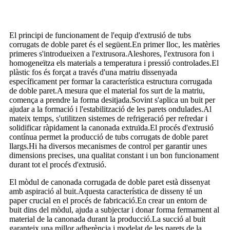
El principi de funcionament de l'equip d'extrusió de tubs
corrugats de doble paret és el següent.En primer lloc, les matèries
primeres s'introdueixen a l'extrusora.Aleshores, l'extrusora fon i
homogeneïtza els materials a temperatura i pressió controlades.El
plàstic fos és forçat a través d'una matriu dissenyada
específicament per formar la característica estructura corrugada
de doble paret.A mesura que el material fos surt de la matriu,
comença a prendre la forma desitjada.Sovint s'aplica un buit per
ajudar a la formació i l'estabilització de les parets ondulades.Al
mateix temps, s'utilitzen sistemes de refrigeració per refredar i
solidificar ràpidament la canonada extruïda.El procés d'extrusió
contínua permet la producció de tubs corrugats de doble paret
llargs.Hi ha diversos mecanismes de control per garantir unes
dimensions precises, una qualitat constant i un bon funcionament
durant tot el procés d'extrusió.
El mòdul de canonada corrugada de doble paret està dissenyat
amb aspiració al buit.Aquesta característica de disseny té un
paper crucial en el procés de fabricació.En crear un entorn de
buit dins del mòdul, ajuda a subjectar i donar forma fermament al
material de la canonada durant la producció.La succió al buit
garanteix una millor adherència i modelat de les parets de la