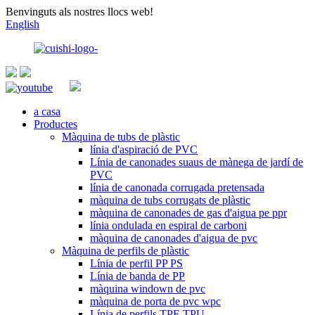
Benvinguts als nostres llocs web!
English
a casa
Productes
Màquina de tubs de plàstic
línia d'aspiració de PVC
Línia de canonades suaus de mànega de jardí de
PVC
línia de canonada corrugada pretensada
màquina de tubs corrugats de plàstic
màquina de canonades de gas d'aigua pe ppr
línia ondulada en espiral de carboni
màquina de canonades d'aigua de pvc
Màquina de perfils de plàstic
Línia de perfil PP PS
Línia de banda de PP
màquina windown de pvc
màquina de porta de pvc wpc
Línia de perfils TPE TPU