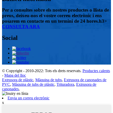
Per a consultes sobre els nostres productes o llista de
preus, deixeu-nos el vostre correu electrònic i ens
posarem en contacte en un termini de 24 hores.h3>
CONSULTA ARA
Social
© Copyright - 2010-2022: Tots els drets reservats.
Productes calents
-
Mapa del lloc
Extrusora de plàstic
,
Màquina de tubs
,
Extrusora de canonades de
PVC
,
Màquina de tubs de plàstic
,
Trituradora
,
Extrusora de
canonades
,
Envia un correu electrònic
x