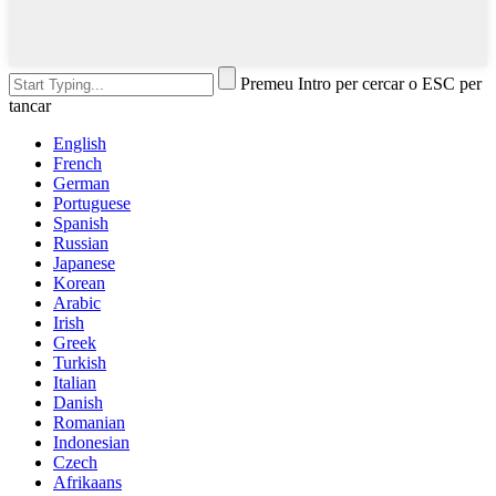
Premeu Intro per cercar o ESC per
tancar
English
French
German
Portuguese
Spanish
Russian
Japanese
Korean
Arabic
Irish
Greek
Turkish
Italian
Danish
Romanian
Indonesian
Czech
Afrikaans