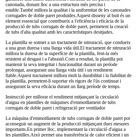
canonada, donant lloc a una estructura més precisa i
estable.També millora la qualitat i la uniformitat de les canonades
corrugades de doble paret produïdes.Aquest disseny al buit és un
element essencial que contribueix a l'eficiència i eficàcia de la
producció de tubs corrugats de doble paret, permetent la creació
de tubs d'alta qualitat amb les característiques desitjades.
La plantilla se sotmet a un tractament de nitruració, que condueix
a una gran duresa i una llarga vida útil.El tractament de nitruració
millora la duresa de la superfície de la plantilla, fent-la més
resistent al desgast i a l'abrasió.Com a resultat, la plantilla pot
mantenir la seva integritat i funcionalitat durant un període
prolongat, assegurant una llarga vida útil i un rendiment
fiable.Aquest tractament millora molt la durabilitat i la fiabilitat de
la plantilla, permetent-li suportar els rigors de l'ús continuat i
assegurant la seva eficàcia durant un llarg període de temps.
Instrucció per millorar el rendiment mitjançant la circulació
d'aigua en plantilles de màquines d'emmotllament de tubs
corrugats de doble paret i refrigeració per ventilador
La màquina d'emmotllament de tubs corrugats de doble paret pot
aconseguir un augment de la producció mitjançant dues mesures
importants.En primer lloc, implementant la circulació d'aigua a
les plantilles.Això permet una transferència de calor eficient i un