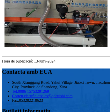
Hora de publicació: 13-juny-2024
Contacta amb EUA
South Xianggang Road, Yahui Village, Jiaoxi Town, Jiaozhou
City, Província de Shandong, Xina
Tel:
0086 15753291269
Correu electrònic:
sales@qdcuishi.com
Fax:
053282218623
Butlletí informatiu