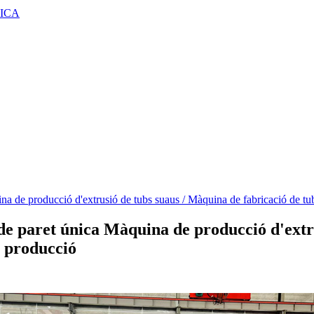
ICA
de producció d'extrusió de tubs suaus / Màquina de fabricació de tubs 
 paret única Màquina de producció d'extru
e producció