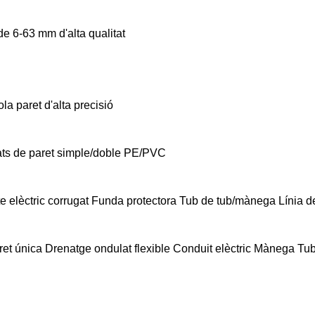
de 6-63 mm d'alta qualitat
la paret d'alta precisió
gats de paret simple/doble PE/PVC
elèctric corrugat Funda protectora Tub de tub/mànega Línia de
ret única Drenatge ondulat flexible Conduit elèctric Mànega Tu