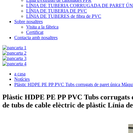
Línia d'extrusió de canonades PPR
LÍNIA DE TUBERIA CORRUGADA DE PARET ÚN
LÍNIA DE TUBERIA DE PVC
LÍNIA DE TUBERES de fibra de PVC
Sobre nosaltres
Visita a la fàbrica
Certificat
Contacta amb nosaltres
a casa
Notícies
Plàstic HDPE PE PP PVC Tubs corrugats de paret única Màquina 
Plàstic HDPE PE PP PVC Tubs corrugats de
de tubs de cable elèctric de plàstic Línia d