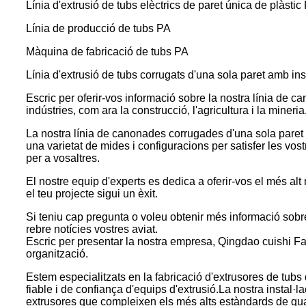
Línia d'extrusió de tubs elèctrics de paret única de plàsti
Línia de producció de tubs PA
Màquina de fabricació de tubs PA
Línia d'extrusió de tubs corrugats d'una sola paret amb ins
Escric per oferir-vos informació sobre la nostra línia de 
indústries, com ara la construcció, l'agricultura i la mineria
La nostra línia de canonades corrugades d'una sola paret 
una varietat de mides i configuracions per satisfer les vos
per a vosaltres.
El nostre equip d'experts es dedica a oferir-vos el més alt
el teu projecte sigui un èxit.
Si teniu cap pregunta o voleu obtenir més informació sob
rebre notícies vostres aviat.
Escric per presentar la nostra empresa, Qingdao cuishi Fab
organització.
Estem especialitzats en la fabricació d'extrusores de tubs
fiable i de confiança d'equips d'extrusió.La nostra instal·
extrusores que compleixen els més alts estàndards de quali