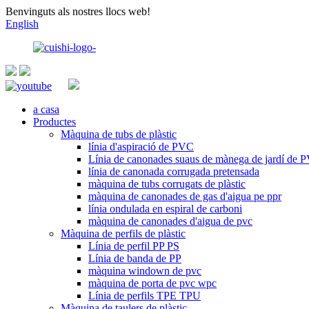
Benvinguts als nostres llocs web!
English
a casa
Productes
Màquina de tubs de plàstic
línia d'aspiració de PVC
Línia de canonades suaus de mànega de jardí de 
línia de canonada corrugada pretensada
màquina de tubs corrugats de plàstic
màquina de canonades de gas d'aigua pe ppr
línia ondulada en espiral de carboni
màquina de canonades d'aigua de pvc
Màquina de perfils de plàstic
Línia de perfil PP PS
Línia de banda de PP
màquina windown de pvc
màquina de porta de pvc wpc
Línia de perfils TPE TPU
Màquina de taulers de plàstic