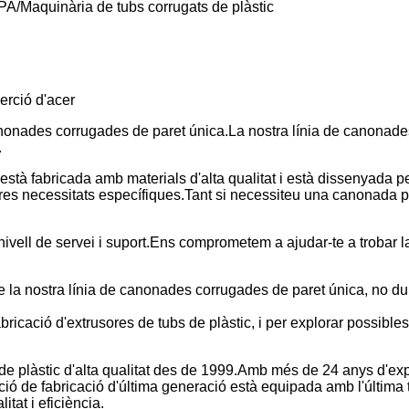
c PA/Maquinària de tubs corrugats de plàstic
erció d'acer
canonades corrugades de paret única.La nostra línia de canonade
.
està fabricada amb materials d'alta qualitat i està dissenyada 
tres necessitats específiques.Tant si necessiteu una canonada pe
 nivell de servei i suport.Ens comprometem a ajudar-te a trobar 
re la nostra línia de canonades corrugades de paret única, no 
ricació d'extrusores de tubs de plàstic, i per explorar possible
 de plàstic d'alta qualitat des de 1999.Amb més de 24 anys d'ex
lació de fabricació d'última generació està equipada amb l'últim
tat i eficiència.