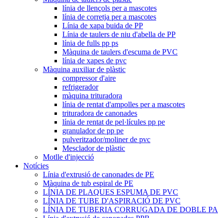
línia de llençols per a mascotes
línia de corretja per a mascotes
Línia de xapa buida de PP
Línia de taulers de niu d'abella de PP
línia de fulls pp ps
Màquina de taulers d'escuma de PVC
línia de xapes de pvc
Màquina auxiliar de plàstic
compressor d'aire
refrigerador
màquina trituradora
línia de rentat d'ampolles per a mascotes
trituradora de canonades
línia de rentat de pel·lícules pp pe
granulador de pp pe
pulveritzador/moliner de pvc
Mesclador de plàstic
Motlle d'injecció
Notícies
Línia d'extrusió de canonades de PE
Màquina de tub espiral de PE
LÍNIA DE PLAQUES ESPUMA DE PVC
LÍNIA DE TUBE D'ASPIRACIÓ DE PVC
LÍNIA DE TUBERIA CORRUGADA DE DOBLE P