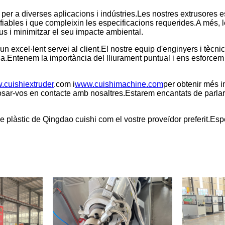
per a diverses aplicacions i indústries.Les nostres extrusores 
fiables i que compleixin les especificacions requerides.A més, 
ius i minimitzar el seu impacte ambiental.
un excel·lent servei al client.El nostre equip d'enginyers i tècn
nda.Entenem la importància del lliurament puntual i ens esforcem 
cuishiextruder
.com i
www.cuishimachine.com
per obtenir més i
sar-vos en contacte amb nosaltres.Estarem encantats de parlar 
 plàstic de Qingdao cuishi com el vostre proveïdor preferit.Esperem