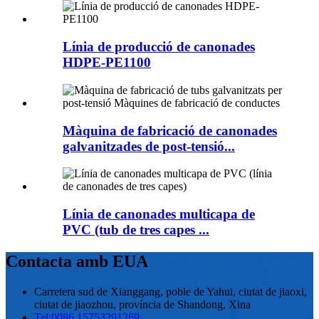
Línia de producció de canonades
HDPE-PE1100
Màquina de fabricació de canonades
galvanitzades de post-tensió...
Línia de canonades multicapa de
PVC (tub de tres capes ...
Contacta amb EUA
Carretera sud de Xianggang, poble de Yahui, ciutat de jiaoxi,
ciutat de jiaozhou, província de Shandong, Xina
Tel:
0086 15753291269