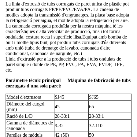
La línia d'extrusió de tubs corrugats de paret única de plàstic pot
produir tubs corrugats PP/PE/PVC/EVA/PA. La cadena de
motlles adopta la transmissió d'engranatges, la placa base adopta
la refrigeració per aigua, el motlle adopta la refrigeració per aire.
La canonada corrugada produïda per la nostra màquina té les
característiques d'alta velocitat de producció, fins i tot forma
ondulada, costura recta i superfície llisa.Equipat amb bomba de
buit i motlle tipus buit, pot produir tubs corrugats d'ús diferents
amb unió (tuba de drenatge de lavabo, canonada d'aire
condicionat, canonada de narguile, etc.)
Línia d'extrusió per a la producció de tubs i tubs ondulats de
paret simple i doble de PE, PP, PVC, PA, EVA, PVDF, TPE,
etc.
Paràmetre tècnic principal --- Màquina de fabricació de tubs
corrugats d'una sola paret:
Model d'extrusora
SJ45
SJ65
Diàmetre del cargol
45
65
(mm)
Ració de L/D
28-33:1
28-33:1
Gamma de diàmetres de
9-32
32-110
canonada
Parelles de mòduls
42 (50)
50