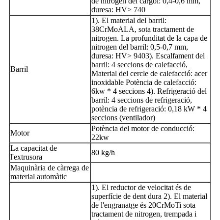
de nitrogen del cargol: 0,4-0,6 mm,
duresa: HV> 740
1). El material del barril:
38CrMoALA, sota tractament de
nitrogen. La profunditat de la capa de
nitrogen del barril: 0,5-0,7 mm,
duresa: HV> 9403). Escalfament del
barril: 4 seccions de calefacció,
Barril
Material del cercle de calefacció: acer
inoxidable Potència de calefacció:
6kw * 4 seccions 4). Refrigeració del
barril: 4 seccions de refrigeració,
potència de refrigeració: 0,18 kW * 4
seccions (ventilador)
Potència del motor de conducció:
Motor
22kw
La capacitat de
80 kg/h
l'extrusora
Maquinària de càrrega de
material automàtic
1). El reductor de velocitat és de
superfície de dent dura 2). El material
de l'engranatge és 20CrMoTi sota
tractament de nitrogen, trempada i