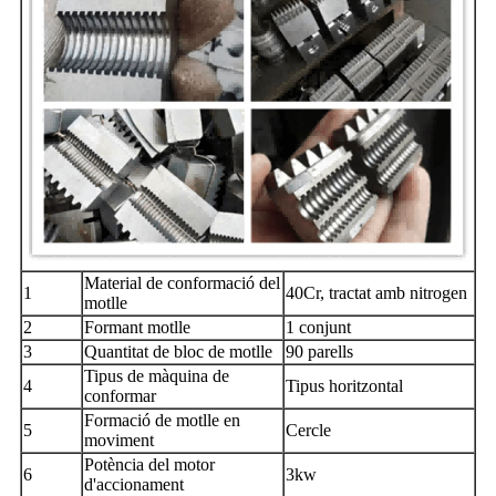
Material de conformació del
1
40Cr, tractat amb nitrogen
motlle
2
Formant motlle
1 conjunt
3
Quantitat de bloc de motlle
90 parells
Tipus de màquina de
4
Tipus horitzontal
conformar
Formació de motlle en
5
Cercle
moviment
Potència del motor
6
3kw
d'accionament