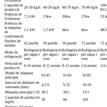
d'extrusora
Capacitat de
100
20-30 kg/h
40-50 kg/h
60-70 kg/h
70-90 kg/h
producció
KG
Potència de
7,5 kW
15kw
30kw
37kw
55 
l'extrusora
Potència de
la màquina
1,1 kW
1,5 kW
4kw
4kw
4K
de
conformació
Parelles de
42 parells
50 parells
50 parells
72 parells
72 p
mòduls
Refrigeració
Refrigeració
Refrigeració
Refrigeració
Refr
Mode de
per aigua i
per aigua i
per aigua i
per aigua i
per 
refrigeració
vent
vent
vent
vent
vent
Velocitat de
6-10 m/min
8-12 m/min
8-12 m/min
2-6 m/min
2-6
producció
Model de màquina
SJ-45
SJ-65
SJ-65
principal
Interval de diàmetre de
4,5-9
9-32
16-50
canonada (mm)
Màquina principal L/D
30:1
28:1
33:1
Capacitat de producció
30
60
100
(kg/h)
Potència del motor