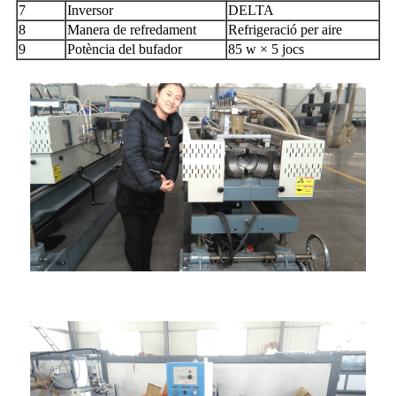
7
Inversor
DELTA
8
Manera de refredament
Refrigeració per aire
9
Potència del bufador
85 w × 5 jocs