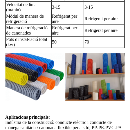
Velocitat de línia
3-15
3-15
(m/min)
Mòdul de manera de
Refrigerat per
Refrigerat per aire
refrigeració
aire
Manera de refrigeració
Refrigerat per
Refrigerat per aire
de canonades
aire
Pols d'instal·lació total
50
70
(kw)
Aplicacions principals:
Indústria de la construcció: conducte elèctric i conducte de
mànega sanitària / canonada flexible per a sifó, PP-PE-PVC-PA