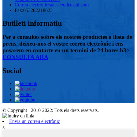
Correu electrònic:
sales@qdcuishi.com
Fax:
053282218623
Butlletí informatiu
Per a consultes sobre els nostres productes o llista de
preus, deixeu-nos el vostre correu electrònic i ens
posarem en contacte en un termini de 24 hores.h3>
CONSULTA ARA
Social
© Copyright - 2010-2022: Tots els drets reservats.
Envia un correu electrònic
x