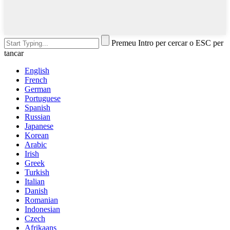
Premeu Intro per cercar o ESC per
tancar
English
French
German
Portuguese
Spanish
Russian
Japanese
Korean
Arabic
Irish
Greek
Turkish
Italian
Danish
Romanian
Indonesian
Czech
Afrikaans