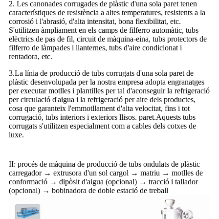
2. Les canonades corrugades de plàstic d'una sola paret tenen
característiques de resistència a altes temperatures, resistents a la
corrosió i l'abrasió, d'alta intensitat, bona flexibilitat, etc.
S'utilitzen àmpliament en els camps de filferro automàtic, tubs
elèctrics de pas de fil, circuit de màquina-eina, tubs protectors de
filferro de làmpades i llanternes, tubs d'aire condicionat i
rentadora, etc.
3.La línia de producció de tubs corrugats d'una sola paret de
plàstic desenvolupada per la nostra empresa adopta engranatges
per executar motlles i plantilles per tal d'aconseguir la refrigeració
per circulació d'aigua i la refrigeració per aire dels productes,
cosa que garanteix l'emmotllament d'alta velocitat, fins i tot
corrugació, tubs interiors i exteriors llisos. paret.Aquests tubs
corrugats s'utilitzen especialment com a cables dels cotxes de
luxe.
II: procés de màquina de producció de tubs ondulats de plàstic
carregador → extrusora d'un sol cargol → matriu → motlles de
conformació → dipòsit d'aigua (opcional) → tracció i tallador
(opcional) → bobinadora de doble estació de treball