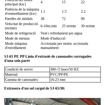
4
15
22
principal (kw)
Potència de la màquina
1.1
1.5
2.2
d'emmotllament (kw)
Parelles de mòduls
38
72
90
Velocitat de producció
6-10m.min
25 m/min
30 m/min
(m/min)
Mode de refrigeració
Vent i refredament per aigua
Mode de mesura
Mode d'inducció
Mode màquina
Accionada per motor, accionada
d'enrotllament
manualment
SJ-65 PE PP Línia d'extrusió de canonades corrugades
d'una sola paret
Condició de servei
380-/3 fases/50 HZ
Material:
PVC/PP/PE
Gamma de canonades:
16-23 mm
Extrusora d'un sol cargol de SJ-65/30: