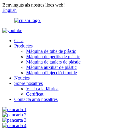
Benvinguts als nostres llocs web!
English
Casa
Productes
Màquina de tubs de plàstic
Màquina de perfils de plàstic
Màquina de taulers de plàstic
Màquina auxiliar de plàstic
Màquina d'injecció i motlle
Notícies
Sobre nosaltres
Visita a la fàbrica
Certificat
Contacta amb nosaltres