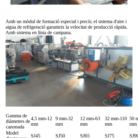
Amb un mòdul de formació especial i precís; el sistema d'aire i
aigua de refrigeració garanteix la velocitat de producció ràpida.
Amb sistema en línia de campana.
Gamma de
4,5 mm-12
9 mm-32
12 mm-63
32 mm-110
50 
diàmetres de
mm
mm
mm
mm
mm
canonada
Model
SJ45
SJ50
SJ65
SJ75
SJ9