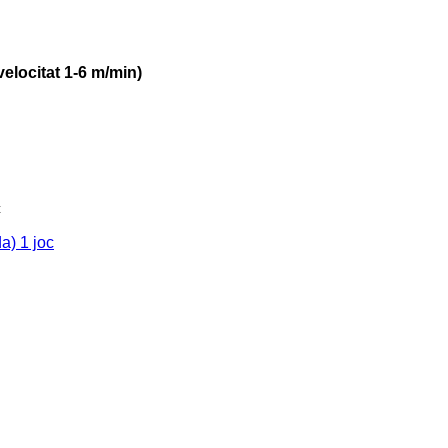
velocitat 1-6 m/min)
c
a) 1 joc