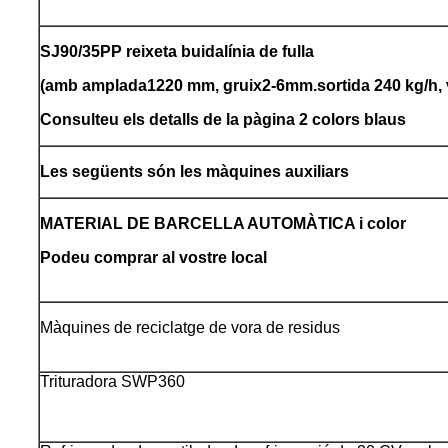
SJ90/35
PP
reixeta buida
línia de fulla
(amb amplada
122
0 mm, gruix
2-6
m
m
.sortida 240 kg/h,
Consulteu els detalls de la pàgina 2 colors blaus
Les següents són les màquines auxiliars
MATERIAL DE BARCELLA AUTOMÀTICA i color
Podeu comprar al vostre local
Màquines de reciclatge de vora de residus
Trituradora SWP360