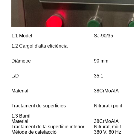
1.1 Model
SJ-90/35
1.2 Cargol d'alta eficiència
Diàmetre
90 mm
L/D
35:1
Material
38CrMoAlA
Tractament de superfícies
Nitrurat i polit
1.3 Barril
Material
38CrMoAlA
Tractament de la superfície interior
Nitrurat, mòlt
Mètode de calefacció
380 V, 60 Hz