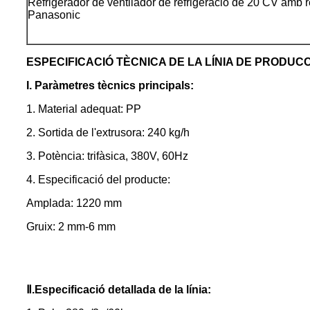
Refrigerador de ventilador de refrigeració de 20 CV amb r
Panasonic
ESPECIFICACIÓ TÈCNICA DE LA LÍNIA DE PRODUCC
I. Paràmetres tècnics principals:
1. Material adequat: PP
2. Sortida de l'extrusora: 240 kg/h
3. Potència: trifàsica, 380V, 60Hz
4. Especificació del producte:
Amplada: 1220 mm
Gruix: 2 mm-6 mm
Ⅱ
.Especificació detallada de la línia: