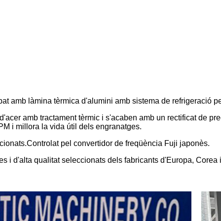
equipat amb làmina tèrmica d'alumini amb sistema de refrigeració pe
'acer amb tractament tèrmic i s'acaben amb un rectificat de preci
RPM i millora la vida útil dels engranatges.
onats.Controlat pel convertidor de freqüència Fuji japonès.
 i d'alta qualitat seleccionats dels fabricants d'Europa, Core