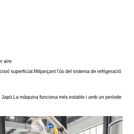
r aire
sió superficial.Mitjançant l'ús del sistema de refrigeració
a i Japó.La màquina funciona més estable i amb un període