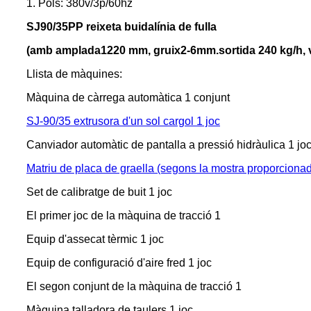
1. Pols: 380v/3p/60hz
SJ90/35
PP
reixeta buida
línia de fulla
(amb amplada
122
0 mm, gruix
2-6
m
m
.sortida 240 kg/h, 
Llista de màquines:
Màquina de càrrega automàtica 1 conjunt
SJ-90/35 extrusora d'un sol cargol 1 joc
Canviador automàtic de pantalla a pressió hidràulica 1 jo
Matriu de placa de graella (segons la mostra proporcionad
Set de calibratge de buit 1 joc
El primer joc de la màquina de tracció 1
Equip d'assecat tèrmic 1 joc
Equip de configuració d'aire fred 1 joc
El segon conjunt de la màquina de tracció 1
Màquina talladora de taulers 1 joc