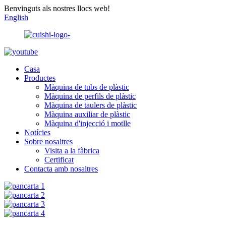
Benvinguts als nostres llocs web!
English
Casa
Productes
Màquina de tubs de plàstic
Màquina de perfils de plàstic
Màquina de taulers de plàstic
Màquina auxiliar de plàstic
Màquina d'injecció i motlle
Notícies
Sobre nosaltres
Visita a la fàbrica
Certificat
Contacta amb nosaltres