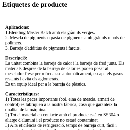
Etiquetes de producte
Aplicacions:
1.Blending Master Batch amb els grànuls verges.
2. Mescla de pigments o pasta de pigments amb grànuls o pols de
polímers.
3. Barreja d'additius de pigments i farcits.
Descripció:
La unitat combina la barreja de calor i la barreja de fred junts. Els
materials després de la barreja de calor es poden posar al
mesclador fresc per refredar-se automàticament, escapa els gasos
restants i evita els aglomerats.
És un equip ideal per a la barreja de plàstics.
Característiques:
1) Totes les peces importants (bol, eina de mescla, armari de
control) es fabriquen a la nostra fàbrica, cosa que garanteix la
qualitat de la màquina.
2) Tot el material en contacte amb el producte està en SS304 o
aliatge d'alumini i el producte no estarà contaminat.
3) Alta eficiència de refrigeració, temps de barreja curt, fàcil i