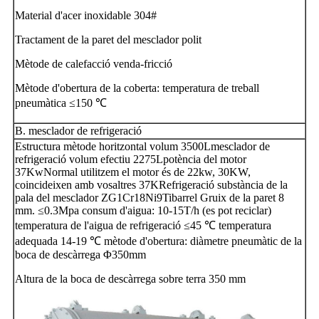
Material d'acer inoxidable 304#
Tractament de la paret del mesclador polit
Mètode de calefacció venda-fricció
Mètode d'obertura de la coberta: temperatura de treball
pneumàtica ≤150 ℃
B. mesclador de refrigeració
Estructura mètode horitzontal volum 3500Lmesclador de
refrigeració volum efectiu 2275Lpotència del motor
37KwNormal utilitzem el motor és de 22kw, 30KW,
coincideixen amb vosaltres 37KRefrigeració substància de la
pala del mesclador ZG1Cr18Ni9Tibarrel Gruix de la paret 8
mm. ≤0.3Mpa consum d'aigua: 10-15T/h (es pot reciclar)
temperatura de l'aigua de refrigeració ≤45 ℃ temperatura
adequada 14-19 ℃ mètode d'obertura: diàmetre pneumàtic de la
boca de descàrrega Φ350mm
Altura de la boca de descàrrega sobre terra 350 mm