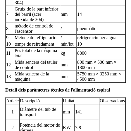
304)
Gruix de la part inferior
7
del barril (acer
mm
14
inoxidable 304)
mètode de control de
8
/
pneumàtic
l'ascensor
9
Mètode de refrigeració
/
refrigeració per aigua
10
temps de refredament
min/lot
10
Pes total de la màquina
11
kg
8800
total
Mida sencera del tauler
800 mm × 500 mm ×
12
mm
de control
1800 mm
Mida sencera de la
5750 mm × 3250 mm ×
13
mm
màquina
4500 mm
Detall dels paràmetres tècnics de l'alimentació espiral
Article
Descripció
Unitat
Observacions
Diàmetre del tub de
1
mm
141
transport
Potència del motor de
2
KW
3.8
càrrega