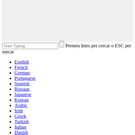
Premeu Intro per cercar o ESC per
tancar
English
French
German
Portuguese
Spanish
Russian
Japanese
Korean
Arabic
Irish
Greek
Turkish
Italian
Danish