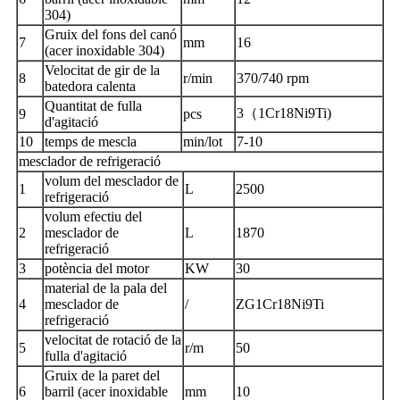
304)
Gruix del fons del canó
7
mm
16
(acer inoxidable 304)
Velocitat de gir de la
8
r/min
370/740 rpm
batedora calenta
Quantitat de fulla
3（1Cr18Ni9Ti)
9
pcs
d'agitació
10
temps de mescla
min/lot
7-10
mesclador de refrigeració
volum del mesclador de
1
L
2500
refrigeració
volum efectiu del
2
mesclador de
L
1870
refrigeració
3
potència del motor
KW
30
material de la pala del
4
mesclador de
/
ZG1Cr18Ni9Ti
refrigeració
velocitat de rotació de la
5
r/m
50
fulla d'agitació
Gruix de la paret del
6
barril (acer inoxidable
mm
10