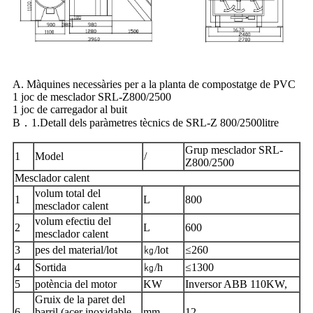
A. Màquines necessàries per a la planta de compostatge de PVC
1 joc de mesclador SRL-Z800/2500
1 joc de carregador al buit
B．1.Detall dels paràmetres tècnics de SRL-Z 800/2500litre
Grup mesclador SRL-
1
Model
/
Z800/2500
Mesclador calent
volum total del
1
L
800
mesclador calent
volum efectiu del
2
L
600
mesclador calent
3
pes del material/lot
㎏/lot
≤260
4
Sortida
㎏/h
≤1300
5
potència del motor
KW
Inversor ABB 110KW,
Gruix de la paret del
6
barril (acer inoxidable
mm
12