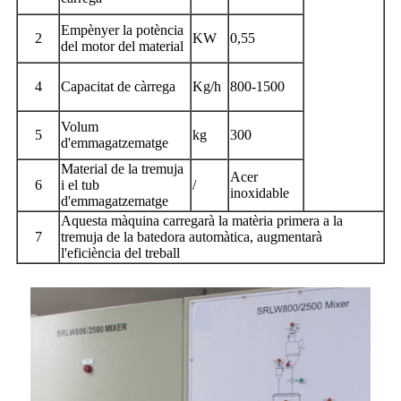
Empènyer la potència
2
KW
0,55
del motor del material
4
Capacitat de càrrega
Kg/h
800-1500
Volum
5
kg
300
d'emmagatzematge
Material de la tremuja
Acer
6
i el tub
/
inoxidable
d'emmagatzematge
Aquesta màquina carregarà la matèria primera a la
7
tremuja de la batedora automàtica, augmentarà
l'eficiència del treball