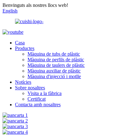
Benvinguts als nostres llocs web!
English
Casa
Productes
Màquina de tubs de plàstic
Màquina de perfils de plàstic
Màquina de taulers de plàstic
Màquina auxiliar de plàstic
Màquina d'injecció i motlle
Notícies
Sobre nosaltres
Visita a la fàbrica
Certificat
Contacta amb nosaltres