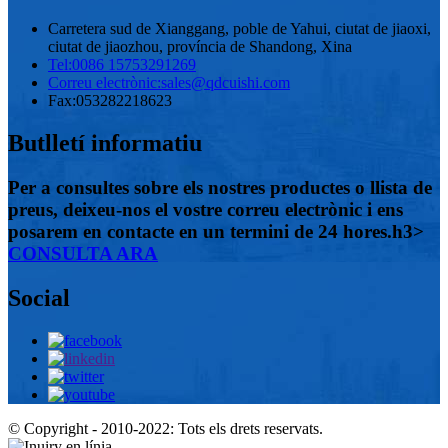
Carretera sud de Xianggang, poble de Yahui, ciutat de jiaoxi,
ciutat de jiaozhou, província de Shandong, Xina
Tel:
0086 15753291269
Correu electrònic:
sales@qdcuishi.com
Fax:
053282218623
Butlletí informatiu
Per a consultes sobre els nostres productes o llista de
preus, deixeu-nos el vostre correu electrònic i ens
posarem en contacte en un termini de 24 hores.h3>
CONSULTA ARA
Social
© Copyright - 2010-2022: Tots els drets reservats.