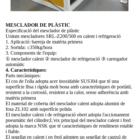
MESCLADOR DE PLÀSTIC
Especificació del mesclador de plàstic
Unitats mescladores SRL-Z200/500 en calent i refrigeració
1. Aplicació: barreja de matèria primera
2. Sortida: ≤350kg/hora
3. Components de l'equip:
① mesclador calent ② mesclador de refrigeració ③ carregador
automàtic
4. Característiques:
Parts mecàniques:
El cos de l'olla adopta acer inoxidable SUS304 que té una
superfície llisa i rígida molt bona amb característiques de portàtil,
resistent a la corrosió, resistent a la calor, sense adherència amb
matèria primera
El material de coberta del mesclador calent adopta alumini de
fosa ZL102 amb superfície polida
El mesclador calent i de refrigeració obert adopta l'accionament
pneumàtic del cilindre;L'eix principal del mesclador calent i fred
adopta la marca NSK que té característiques de rendiment estable
i fiable.
El segellat en calent i en fred adopten un segellat de cautxú de