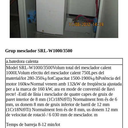
Grup mesclador SRL-W1000/3500
a.batedora calenta
Model SRL-W1000/3500Volum total del mesclador calent
1000LVolum efectiu del mesclador calent 750Lpes del
material/lot 280-350㎏/lotCapacitat 1500-1900㎏/hPotència del
motor 160kwNormal venem amb 132kW de freqüència ajustada
per a la marca de 160 kW, ara en mode de conversió de llavi
recte! -Estil de línia i mesclador de quatre capes de gruix de
paret interior de 8 mm (1Cr18Ni9Ti) Normalment fem és de 6
mm, us donem 8 mm de gruix inferior de barril de 12 mm
(1Cr18Ni9Ti) Normalment fem és de 8 mm, us donem 12 mm
de velocitat de rotació / 6 030 mm de mesclador. m
Temps de barreja 8-12 min/lot