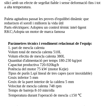
silici amb un efecte de segellat fiable i sense deformació fins i tot
a alta temperatura.
Paleta agitadora passat les proves d'equilibri dinàmic que
redueixen el soroll i milloren la vida útil
Parts elèctriques: Adopteu un control tèrmic intel·ligent
RKC;Adopta un motor de marca famosa
Paràmetres tècnics i rendiment relacionat de l'equip:
1. part de mescla calenta
Volum total de mescla calenta 510L
Volum efectiu de mescla calenta 380L
Quantitat d'alimentació per temps 180-230 kg/pot
Capacitat productiva 720-920kg/h
Potència del motor 75 kW (motor Kejie)
Tipus de purín Lspí lineal de tres capes (acer inoxidable)
Gruix inferior 5 mm
Gruix de la paret interior de la caldera 5 mm
Velocitat de mescla calenta 748 rpm
Temps de barreja 8-10 min/olla
Temperatura durant l'operació de mescla ≤150 ℃