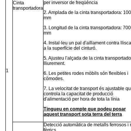
per inversor de freqüència
Cinta
transportadora
2. Amplada de la cinta transportadora: 10
mm
3. Longitud de la cinta transportadora: 70
mm
4. Instal·leu un pal d'aïllament contra llis
a la superfície del cinturó.
5. Ajusteu l'alçada de la cinta transportad
lliurement.
1
6. Les petites rodes mòbils són flexibles i
còmodes.
7. La velocitat de transport és ajustable q
controla la capacitat de producció
d'alimentació per hora de tota la línia
Tingueu en compte que podeu posar
aquest transport sota terra del terra
Detecció automàtica de metalls ferrosos i 
fèrrics