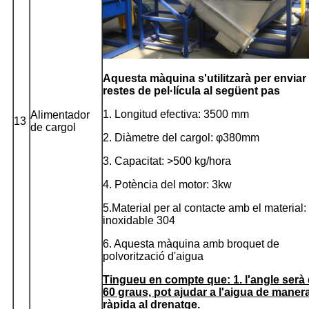
Aquesta màquina s'utilitzarà per enviar 
restes de pel·lícula al següent pas
1. Longitud efectiva: 3500 mm
Alimentador
13
de cargol
2. Diàmetre del cargol: φ380mm
3. Capacitat: >500 kg/hora
4. Potència del motor: 3kw
5.Material per al contacte amb el material:
inoxidable 304
6. Aquesta màquina amb broquet de
polvorització d'aigua
Tingueu en compte que: 1. l'angle serà
60 graus, pot ajudar a l'aigua de maner
ràpida al drenatge.