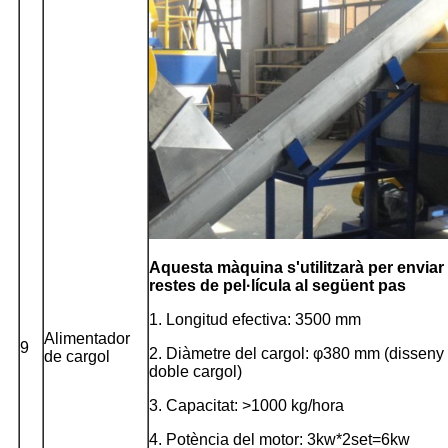
Aquesta màquina s'utilitzarà per enviar 
restes de pel·lícula al següent pas
1. Longitud efectiva: 3500 mm
Alimentador
9
2. Diàmetre del cargol: φ380 mm (disseny
de cargol
doble cargol)
3. Capacitat: >1000 kg/hora
4. Potència del motor: 3kw*2set=6kw