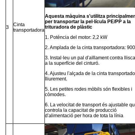
Aquesta màquina s'utilitza principalme
per transportar la pel·lícula PE/PP a la
Cinta
trituradora de plàstic
3
transportadora
1. Potència del motor: 2,2 kW
2. Amplada de la cinta transportadora: 9
3. Instal·leu un pal d'aïllament contra llis
a la superfície del cinturó.
4. Ajusteu l'alçada de la cinta transportad
lliurement.
5. Les petites rodes mòbils són flexibles i
còmodes.
6. La velocitat de transport és ajustable q
controla la capacitat de producció
d'alimentació per hora de tota la línia