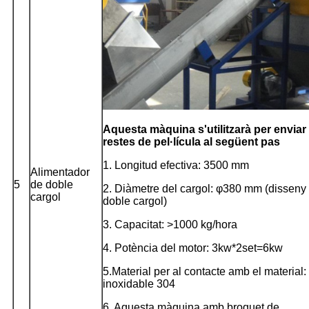
Aquesta màquina s'utilitzarà per enviar 
restes de pel·lícula al següent pas
1. Longitud efectiva: 3500 mm
Alimentador
5
de doble
2. Diàmetre del cargol: φ380 mm (disseny
cargol
doble cargol)
3. Capacitat: >1000 kg/hora
4. Potència del motor: 3kw*2set=6kw
5.Material per al contacte amb el material:
inoxidable 304
6. Aquesta màquina amb broquet de