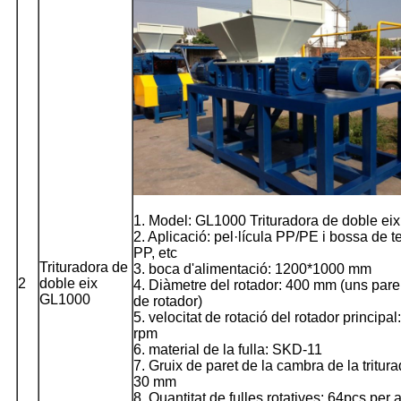
1. Model: GL1000 Trituradora de doble eix
2. Aplicació: pel·lícula PP/PE i bossa de te
PP, etc
Trituradora de
3. boca d'alimentació: 1200*1000 mm
2
doble eix
4. Diàmetre del rotador: 400 mm (uns pare
GL1000
de rotador)
5. velocitat de rotació del rotador principal
rpm
6. material de la fulla: SKD-11
7. Gruix de paret de la cambra de la tritura
30 mm
8. Quantitat de fulles rotatives: 64pcs per 