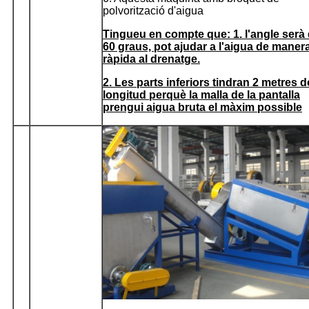
polvorització d'aigua
Tingueu en compte que: 1. l'angle serà
60 graus, pot ajudar a l'aigua de maner
ràpida al drenatge.
2. Les parts inferiors tindran 2 metres d
longitud perquè la malla de la pantalla
prengui aigua bruta el màxim possible