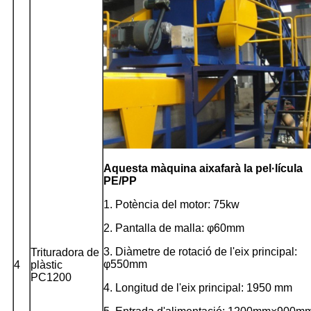
Aquesta màquina aixafarà la pel·lícula
PE/PP
1. Potència del motor: 75kw
2. Pantalla de malla: φ60mm
3. Diàmetre de rotació de l'eix principal:
Trituradora de
φ550mm
4
plàstic
PC1200
4. Longitud de l'eix principal: 1950 mm