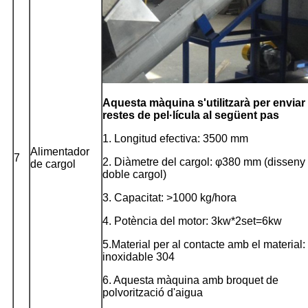
Aquesta màquina s'utilitzarà per enviar 
restes de pel·lícula al següent pas
1. Longitud efectiva: 3500 mm
Alimentador
7
2. Diàmetre del cargol: φ380 mm (disseny
de cargol
doble cargol)
3. Capacitat: >1000 kg/hora
4. Potència del motor: 3kw*2set=6kw
5.Material per al contacte amb el material:
inoxidable 304
6. Aquesta màquina amb broquet de
polvorització d'aigua