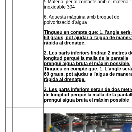
5.Material per al contacte amb el material:
inoxidable 304
6. Aquesta màquina amb broquet de
polvorització d'aigua
Tingueu en compte que: 1. l'angle serà
60 graus, pot ajudar a l'aigua de maner
ràpida al drenatge.
2. Les parts inferiors tindran 2 metres d
longitud perquè la malla de la pantalla
prengui aigua bruta el màxim possible.
Tingueu en compte que: 1. L'angle serà
60 graus, pot ajudar a l'aigua de maner
ràpida al drenatge.
2. Les parts inferiors seran de dos met
de longitud perquè la malla de la pantal
prengui aigua bruta el màxim possible