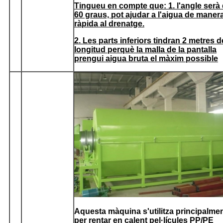
Tingueu en compte que: 1. l'angle serà
60 graus, pot ajudar a l'aigua de maner
ràpida al drenatge.
2. Les parts inferiors tindran 2 metres d
longitud perquè la malla de la pantalla
prengui aigua bruta el màxim possible
Aquesta màquina s'utilitza principalme
per rentar en calent pel·lícules PP/PE