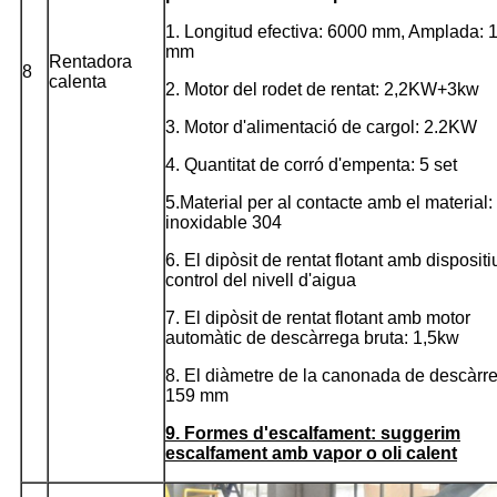
1. Longitud efectiva: 6000 mm, Amplada: 
mm
Rentadora
8
calenta
2. Motor del rodet de rentat: 2,2KW+3kw
3. Motor d'alimentació de cargol: 2.2KW
4. Quantitat de corró d'empenta: 5 set
5.Material per al contacte amb el material:
inoxidable 304
6. El dipòsit de rentat flotant amb dispositi
control del nivell d'aigua
7. El dipòsit de rentat flotant amb motor
automàtic de descàrrega bruta: 1,5kw
8. El diàmetre de la canonada de descàrr
159 mm
9. Formes d'escalfament: suggerim
escalfament amb vapor o oli calent