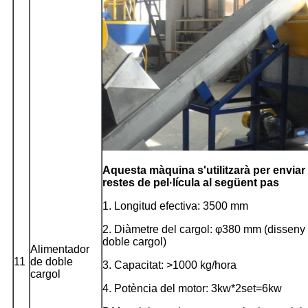
Aquesta màquina s'utilitzarà per enviar 
restes de pel·lícula al següent pas
1. Longitud efectiva: 3500 mm
2. Diàmetre del cargol: φ380 mm (disseny
doble cargol)
Alimentador
11
de doble
3. Capacitat: >1000 kg/hora
cargol
4. Potència del motor: 3kw*2set=6kw