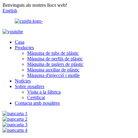
Benvinguts als nostres llocs web!
English
Casa
Productes
Màquina de tubs de plàstic
Màquina de perfils de plàstic
Màquina de taulers de plàstic
Màquina auxiliar de plàstic
Màquina d'injecció i motlle
Notícies
Sobre nosaltres
Visita a la fàbrica
Certificat
Contacta amb nosaltres