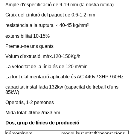
Ample d'especificació de 9-19 mm (la nostra rutina)
Gruix del cinturó del paquet de 0,6-1,2 mm
resistència a la ruptura ＜40-45 kg/mm²
extensibilitat 10-15%
Premeu-ne uns quants
Volum d'extrusió, màx.120-150Kg/h
La velocitat de la línia és de 120 m/min
La font d'alimentació aplicable és AC 440v / 3HP / 60Hz
capacitat instal·lada 132kw (capacitat de treball d'uns
85kW)
Operaris, 1-2 persones
Mida total: 40m×2m×3,5m
Dos, grup de línies de producció
número
nom
model
quantitat
Observacions