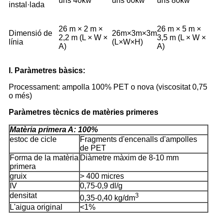
uns 40kw
uns 60kw
uns 80kw
instal·lada
26 m × 2 m ×
26 m × 5 m ×
Dimensió de
26m×3m×3m
2,2 m (L × W ×
3,5 m (L × W ×
línia
(L×W×H)
A)
A)
I. Paràmetres bàsics:
Processament: ampolla 100% PET o nova (viscositat 0,75
o més)
Paràmetres tècnics de matèries primeres
Matèria primera A: 100%
estoc de cicle
Fragments d'encenalls d'ampolles
de PET
Forma de la matèria
Diàmetre màxim de 8-10 mm
primera
gruix
> 400 micres
IV
0,75-0,9 dl/g
densitat
3
0,35-0,40 kg/dm
L'aigua original
<1%