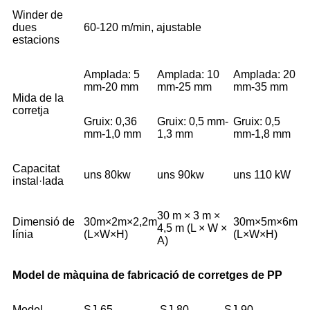
Winder de
dues
60-120 m/min, ajustable
estacions
Amplada: 5
Amplada: 10
Amplada: 20
mm-20 mm
mm-25 mm
mm-35 mm
Mida de la
corretja
Gruix: 0,36
Gruix: 0,5 mm-
Gruix: 0,5
mm-1,0 mm
1,3 mm
mm-1,8 mm
Capacitat
uns 80kw
uns 90kw
uns 110 kW
instal·lada
30 m × 3 m ×
Dimensió de
30m×2m×2,2m
30m×5m×6m
4,5 m (L × W ×
línia
(L×W×H)
(L×W×H)
A)
Model de màquina de fabricació de corretges de PP
Model
SJ-65
SJ-80
SJ-90