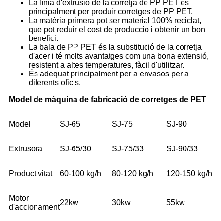
La línia d'extrusió de la corretja de PP PET és
principalment per produir corretges de PP PET.
La matèria primera pot ser material 100% reciclat,
que pot reduir el cost de producció i obtenir un bon
benefici.
La bala de PP PET és la substitució de la corretja
d'acer i té molts avantatges com una bona extensió,
resistent a altes temperatures, fàcil d'utilitzar.
És adequat principalment per a envasos per a
diferents oficis.
Model de màquina de fabricació de corretges de PET
Model
SJ-65
SJ-75
SJ-90
Extrusora
SJ-65/30
SJ-75/33
SJ-90/33
Productivitat
60-100 kg/h
80-120 kg/h
120-150 kg/h
Motor
22kw
30kw
55kw
d'accionament