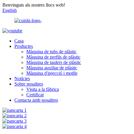
Benvinguts als nostres llocs web!
English
Casa
Productes
Màquina de tubs de plàstic
Màquina de perfils de plàstic
Màquina de taulers de plàstic
Màquina auxiliar de plàstic
Màquina d'injecció i motlle
Notícies
Sobre nosaltres
Visita a la fàbrica
Certificat
Contacta amb nosaltres