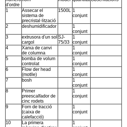
d'ordre
1
Assecar el
1500L
1
sistema de
conjunt
precristal·lització
2
deshumidificador
1
conjunt
3
extrusora d'un sol
SJ-
1
cargol
75/33
conjunt
4
Xarxa de canvi
1
de columna
conjunt
5
bomba de volum
1
controlat
conjunt
6
Flow der head
1
(motlle)
conjunt
7
bosh
1
conjunt
8
Primer
1
preescalfador de
conjunt
cinc rodets
9
Forn de tracció
1
(caixa de
conjunt
calefacció)
10
La primera
1