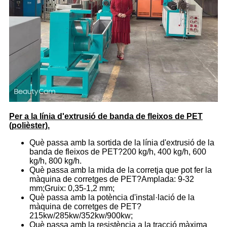
Per a la línia d'extrusió de banda de fleixos de PET
(polièster).
Què passa amb la sortida de la línia d'extrusió de la
banda de fleixos de PET?200 kg/h, 400 kg/h, 600
kg/h, 800 kg/h.
Què passa amb la mida de la corretja que pot fer la
màquina de corretges de PET?Amplada: 9-32
mm;Gruix: 0,35-1,2 mm;
Què passa amb la potència d'instal·lació de la
màquina de corretges de PET?
215kw/285kw/352kw/900kw;
Què passa amb la resistència a la tracció màxima