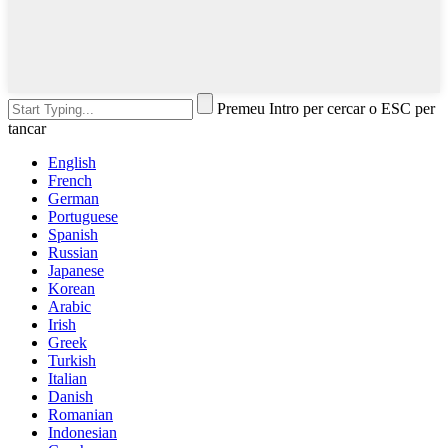
Premeu Intro per cercar o ESC per
tancar
English
French
German
Portuguese
Spanish
Russian
Japanese
Korean
Arabic
Irish
Greek
Turkish
Italian
Danish
Romanian
Indonesian