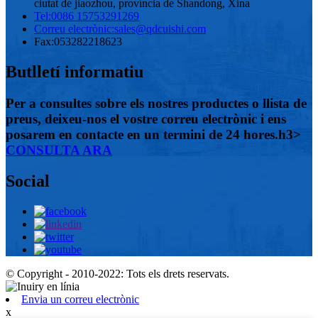
ciutat de jiaozhou, província de Shandong, Xina
Tel:
0086 15753291269
Correu electrònic:
sales@qdcuishi.com
Fax:
053282218623
Butlletí informatiu
Per a consultes sobre els nostres productes o llista de
preus, deixeu-nos el vostre correu electrònic i ens
posarem en contacte en un termini de 24 hores.h3>
CONSULTA ARA
Social
© Copyright - 2010-2022: Tots els drets reservats.
Envia un correu electrònic
x