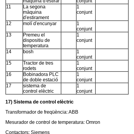
màquina d'estirar
conjunt
11
La segona
1
màquina
conjunt
d'estirament
12
molí d'encunyar
1
conjunt
13
Premeu el
1
dispositiu de
conjunt
temperatura
14
bosh
1
conjunt
15
Tractor de tres
1
rodets
conjunt
16
Bobinadora PLC
1
de doble estació
conjunt
17
sistema de
1
control elèctric
conjunt
17) Sistema de control elèctric
Transformador de freqüència: ABB
Mesurador de control de temperatura: Omron
Contactors: Siemens